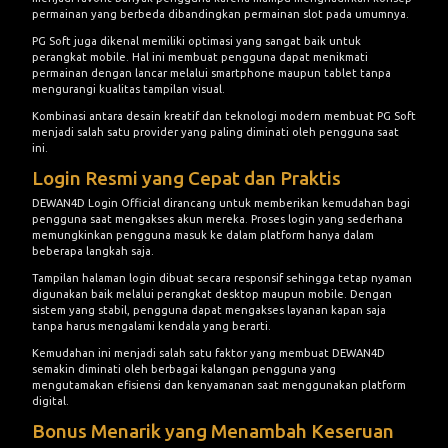
permainan yang berbeda dibandingkan permainan slot pada umumnya.
PG Soft juga dikenal memiliki optimasi yang sangat baik untuk
perangkat mobile. Hal ini membuat pengguna dapat menikmati
permainan dengan lancar melalui smartphone maupun tablet tanpa
mengurangi kualitas tampilan visual.
Kombinasi antara desain kreatif dan teknologi modern membuat PG Soft
menjadi salah satu provider yang paling diminati oleh pengguna saat
ini.
Login Resmi yang Cepat dan Praktis
DEWAN4D Login Official dirancang untuk memberikan kemudahan bagi
pengguna saat mengakses akun mereka. Proses login yang sederhana
memungkinkan pengguna masuk ke dalam platform hanya dalam
beberapa langkah saja.
Tampilan halaman login dibuat secara responsif sehingga tetap nyaman
digunakan baik melalui perangkat desktop maupun mobile. Dengan
sistem yang stabil, pengguna dapat mengakses layanan kapan saja
tanpa harus mengalami kendala yang berarti.
Kemudahan ini menjadi salah satu faktor yang membuat DEWAN4D
semakin diminati oleh berbagai kalangan pengguna yang
mengutamakan efisiensi dan kenyamanan saat menggunakan platform
digital.
Bonus Menarik yang Menambah Keseruan