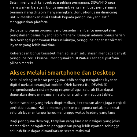
Selain menghadirkan berbagai pilihan permainan, DEWAN4D juga
menawarkan beragam bonus menarik yang membuat pengalaman
bermain menjadi lebih menyenangkan. Bonus-bonus ini dirancang
untuk memberikan nilai tambah kepada pengguna yang aktif
menggunakan platform.
Berbagai program promosi yang tersedia membantu menciptakan
pengalaman bermain yang lebih menarik. Dengan adanya bonus harian
dan berbagai penawaran khusus lainnya, pengguna dapat menikmati
layanan yang lebih maksimal.
Keberadaan bonus tersebut menjadi salah satu alasan mengapa banyak
pengguna terus kembali menggunakan DEWAN4D sebagai platform
pilihan mereka.
Akses Melalui Smartphone dan Desktop
Saat ini sebagian besar pengguna lebih sering mengakses layanan
digital melalui perangkat mobile. Oleh karena itu, DEWAN4D
mengembangkan sistem yang responsif agar seluruh fitur dapat
digunakan dengan nyaman melalui smartphone maupun tablet.
Selain tampilan yang telah dioptimalkan, kecepatan akses juga menjadi
perhatian utama. Hal ini memungkinkan pengguna untuk menikmati
seluruh layanan tanpa harus menunggu waktu loading yang lama.
Bagi pengguna desktop, tampilan yang luas dan navigasi yang jelas
memberikan pengalaman penggunaan yang lebih nyaman sehingga
seluruh fitur dapat dimanfaatkan secara maksimal.