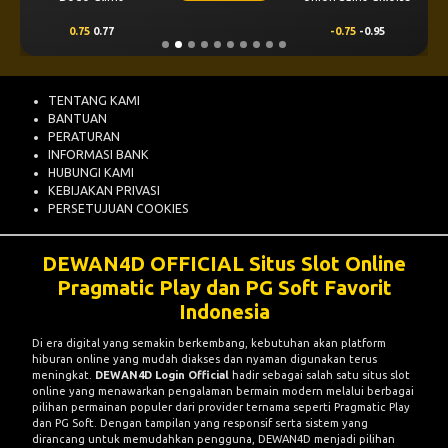
0.75
0.77
-0.75
-0.95
TENTANG KAMI
BANTUAN
PERATURAN
INFORMASI BANK
HUBUNGI KAMI
KEBIJAKAN PRIVASI
PERSETUJUAN COOKIES
DEWAN4D OFFICIAL
Situs Slot Online
Pragmatic Play dan PG Soft Favorit
Indonesia
Di era digital yang semakin berkembang, kebutuhan akan platform
hiburan online yang mudah diakses dan nyaman digunakan terus
meningkat.
DEWAN4D Login Official
hadir sebagai salah satu situs slot
online yang menawarkan pengalaman bermain modern melalui berbagai
pilihan permainan populer dari provider ternama seperti Pragmatic Play
dan PG Soft. Dengan tampilan yang responsif serta sistem yang
dirancang untuk memudahkan pengguna, DEWAN4D menjadi pilihan