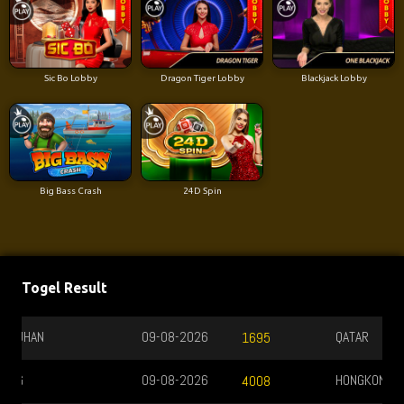
Sic Bo Lobby
Dragon Tiger Lobby
Blackjack Lobby
Big Bass Crash
24D Spin
Togel Result
QATAR
08-08-2026
5256
HONGKONG
08-08-2026
2797