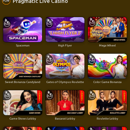
Pragmatic Live Casino
Spaceman
High Flyer
Mega Wheel
Sweet Bonanza Candyland
Gates of Olympus Roulette
Color Game Bonanza
Game Shows Lobby
Baccarat Lobby
Roulette Lobby