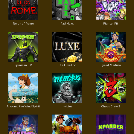
Reign of Rome
Rad Maxx
Fighter Pit
Spinman H.V
The Luxe H.V
Eye of Medusa
Aiko and the Wind Spirit
Invictus
Chaos Crew 3