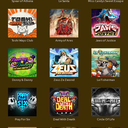
Spear of Athena
Le Santa
Miss Candys Sweet Escape
Toshi Ways Club
Army of Ares
Jaws of Justice
Donny & Danny
Zeus Ze Zecond
Le Fisherman
Pray For Six
Deal With Death
Circle Of Life