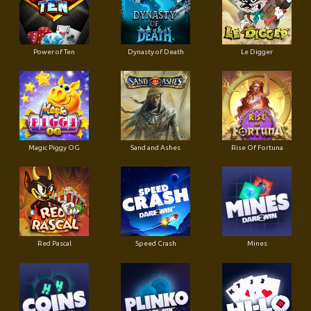
Power of Ten
Dynasty of Death
Le Digger
Magic Piggy OG
Sand and Ashes
Rise Of Fortuna
Red Pascal
Speed Crash
Mines