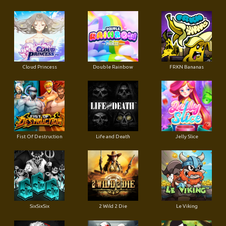
Cloud Princess
Double Rainbow
FRKN Bananas
Fist Of Destruction
Life and Death
Jelly Slice
SixSixSix
2 Wild 2 Die
Le Viking