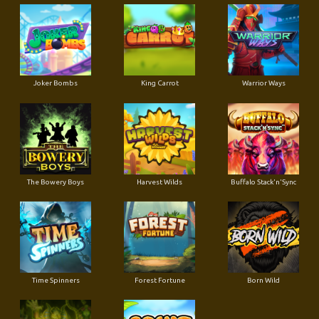
Joker Bombs
King Carrot
Warrior Ways
The Bowery Boys
Harvest Wilds
Buffalo Stack'n'Sync
Time Spinners
Forest Fortune
Born Wild