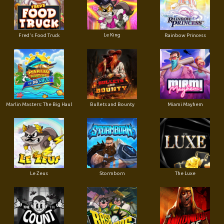
Le King
Fred's Food Truck
Rainbow Princess
Marlin Masters: The Big Haul
Bullets and Bounty
Miami Mayhem
Le Zeus
Stormborn
The Luxe