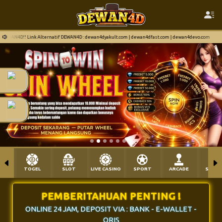
WAN4D : dewan4dyakult.com | dewan4dfast.com | dewan4devo.com
Selamat Datang di S
TOGEL
SLOT
LIVE CASINO
SPORT
ARCADE
SABU
PEMBERITAHUAN PENTING !
ONLINE 24 JAM, DEPOSIT VIA : BANK - E-WALLET -
QRIS