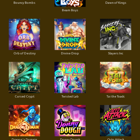
Bouncy Bombs
Dawn of Kings
Beam Boys
Orb of Destiny
Divine Drop
Slayers Inc
Cursed Crypt
Twisted Lab
Tai the Toadc
Dragon's Domain
Donny Dough
Octo Attack