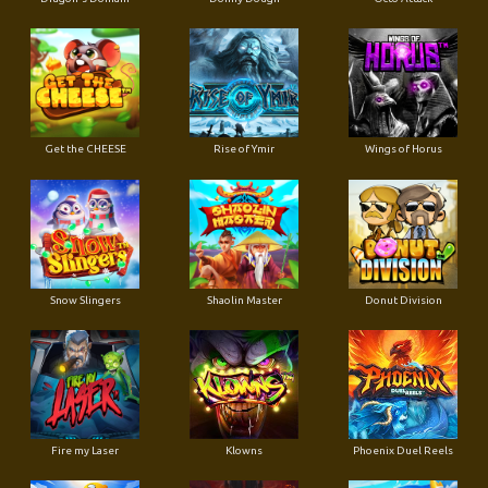
Get the CHEESE
Rise of Ymir
Wings of Horus
Snow Slingers
Shaolin Master
Donut Division
Fire my Laser
Klowns
Phoenix Duel Reels