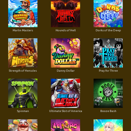
Marlin Masters
Hounds of Hell
Dorks of the Deep
Strength of Hercules
Danny Dollar
Pray for Three
Ultimate Slot of America
Booze Bash
Spinman