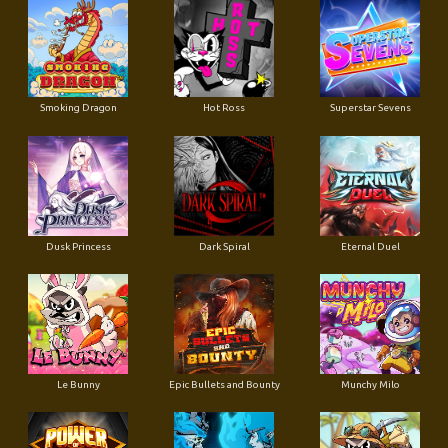
Smoking Dragon
Hot Ross
Superstar Sevens
Dusk Princess
Dark Spiral
Eternal Duel
Le Bunny
Epic Bullets and Bounty
Munchy Milo