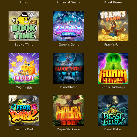
Lines
Immortal Desire
Break Bones
Book of Time
Gronk's Gems
Frank's Farm
Magic Piggy
Bloodthirst
Ronin Stackways
Fear the Dark
Mayan Stackways
Beast Below