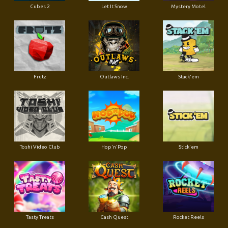
Cubes 2
Let It Snow
Mystery Motel
Frutz
Outlaws Inc.
Stack'em
Toshi Video Club
Hop'n'Pop
Stick'em
Tasty Treats
Cash Quest
Rocket Reels