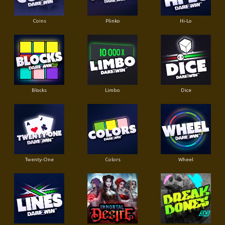
Coins
Plinko
Hi-Lo
Blocks
Limbo
Dice
Twenty-One
Colors
Wheel