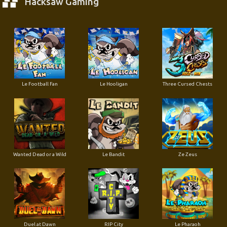
Hacksaw Gaming
Le Football Fan
Le Hooligan
Three Cursed Chests
Wanted Dead or a Wild
Le Bandit
Ze Zeus
Duel at Dawn
RIP City
Le Pharaoh