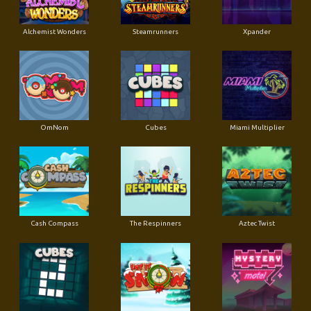
Alchemist Wonders
Steamrunners
Xpander
OmNom
Cubes
Miami Multiplier
Cash Compass
The Respinners
Aztec Twist