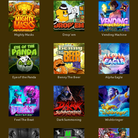
Mighty Masks
Drop'em
Vending Machine
Eye of the Panda
Benny The Beer
Alpha Eagle
Feel The Beat
Dark Summoning
Wishbringer