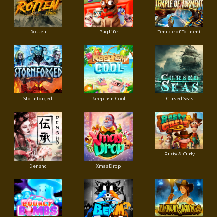
Rotten
Pug Life
Temple of Torment
Stormforged
Keep 'em Cool
Cursed Seas
Rusty & Curly
Densho
Xmas Drop