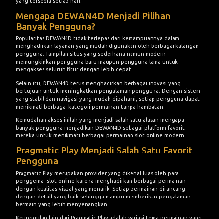
yang tersedia setiap hari.
Mengapa DEWAN4D Menjadi Pilihan
Banyak Pengguna?
Popularitas DEWAN4D tidak terlepas dari kemampuannya dalam
menghadirkan layanan yang mudah digunakan oleh berbagai kalangan
pengguna. Tampilan situs yang sederhana namun modern
memungkinkan pengguna baru maupun pengguna lama untuk
mengakses seluruh fitur dengan lebih cepat.
Selain itu, DEWAN4D terus menghadirkan berbagai inovasi yang
bertujuan untuk meningkatkan pengalaman pengguna. Dengan sistem
yang stabil dan navigasi yang mudah dipahami, setiap pengguna dapat
menikmati berbagai kategori permainan tanpa hambatan.
Kemudahan akses inilah yang menjadi salah satu alasan mengapa
banyak pengguna menjadikan DEWAN4D sebagai platform favorit
mereka untuk menikmati berbagai permainan slot online modern.
Pragmatic Play Menjadi Salah Satu Favorit
Pengguna
Pragmatic Play merupakan provider yang dikenal luas oleh para
penggemar slot online karena menghadirkan berbagai permainan
dengan kualitas visual yang menarik. Setiap permainan dirancang
dengan detail yang baik sehingga mampu memberikan pengalaman
bermain yang lebih menyenangkan.
Keunggulan lain dari Pragmatic Play adalah variasi tema permainan yang