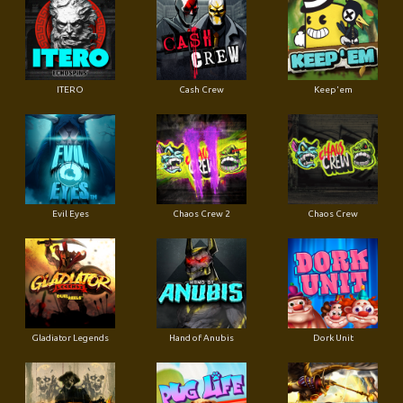
ITERO
Cash Crew
Keep'em
Evil Eyes
Chaos Crew 2
Chaos Crew
Gladiator Legends
Hand of Anubis
Dork Unit