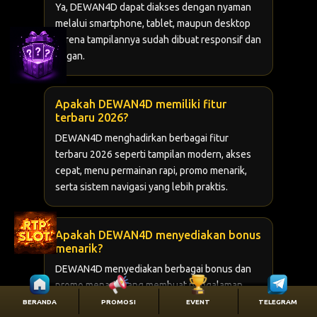
Ya, DEWAN4D dapat diakses dengan nyaman
melalui smartphone, tablet, maupun desktop
karena tampilannya sudah dibuat responsif dan
ringan.
Apakah DEWAN4D memiliki fitur
terbaru 2026?
DEWAN4D menghadirkan berbagai fitur
terbaru 2026 seperti tampilan modern, akses
cepat, menu permainan rapi, promo menarik,
serta sistem navigasi yang lebih praktis.
Apakah DEWAN4D menyediakan bonus
menarik?
DEWAN4D menyediakan berbagai bonus dan
promo menarik yang membuat pengalaman
hiburan online terasa lebih seru, praktis, dan
BERANDA
PROMOSI
EVENT
TELEGRAM