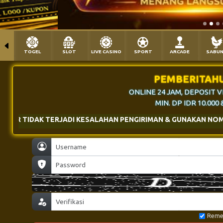
TOGEL
SLOT
LIVE CASINO
SPORT
ARCADE
SABU
PEMBERITAHU
ONLINE 24 JAM, DEPOSIT VI
MIN. DP IDR 10.000 
TERJADI KESALAHAN PENGIRIMAN & GUNAKAN NOMINAL UNIK U
Reme