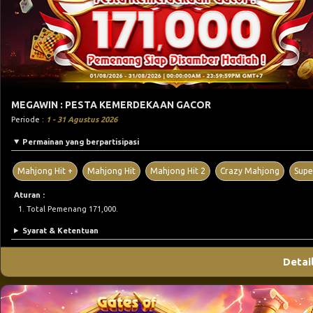
MEGAWIN : PESTA KEMERDEKAAN GACOR
Periode :
1 - 31 Agustus 2026
Permainan yang berpartisipasi
Mahjong Hit +
Mahjong Hit
Mahjong Hit 2
Crazy Mahjong
Supe
Aturan :
Total Pemenang 171,000.
Syarat & Ketentuan
Detai