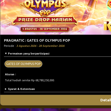
PRAGMATIC : GATES OF OLYMPUS POP
Periode :
3 Agustus 2026 - 28 September 2026
Permainan yang berpartisipasi
GATES OF OLYMPUS POP
Aturan :
Total hadiah senilai Rp 68,780,250,000.
Syarat & Ketentuan
Detai