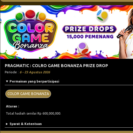
PRAGMATIC : COLRO GAME BONANZA PRIZE DROP
Periode :
6 - 23 Agustus 2026
Permainan yang berpartisipasi
COLOR GAME BONANZA
Aturan :
Total hadiah senilai Rp 600,000,000.
Syarat & Ketentuan