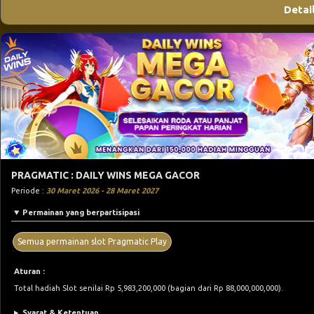
Detai
PRAGMATIC : DAILY WINS MEGA GACOR
Periode :
30 Maret 2026 - 28 Maret 2027
Permainan yang berpartisipasi
Semua permainan slot Pragmatic Play
Aturan :
Total hadiah Slot senilai Rp 5,983,200,000 (bagian dari Rp 88,000,000,000).
Syarat & Ketentuan