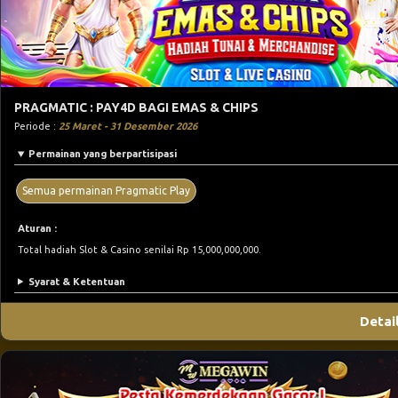
PRAGMATIC : PAY4D BAGI EMAS & CHIPS
Periode :
25 Maret - 31 Desember 2026
Permainan yang berpartisipasi
Semua permainan Pragmatic Play
Aturan :
Total hadiah Slot & Casino senilai Rp 15,000,000,000.
Syarat & Ketentuan
Detai