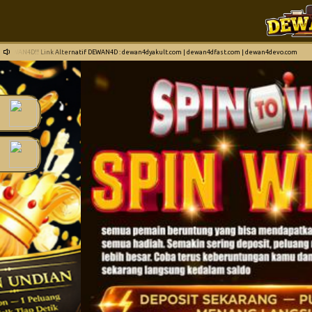
ternatif DEWAN4D : dewan4dyakult.com | dewan4dfast.com | dewan4devo.com
Selamat 