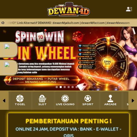
f DEWAN4D : dewan4dyakult.com | dewan4dfast.com | dewan4devo.com
Selamat Datang 
TOGEL
SLOT
LIVE CASINO
SPORT
ARCADE
SABU
PEMBERITAHUAN PENTING !
ONLINE 24 JAM, DEPOSIT VIA : BANK - E-WALLET -
QRIS