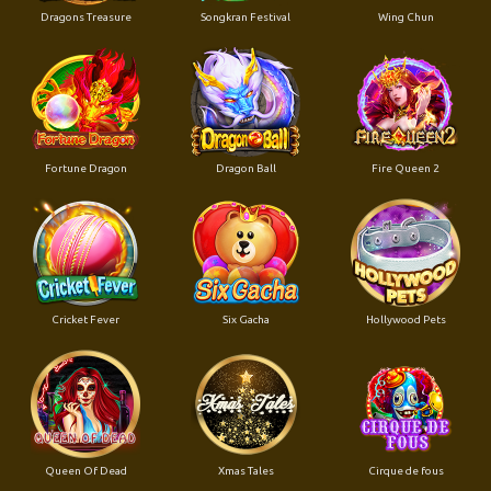
Dragons Treasure
Songkran Festival
Wing Chun
Fortune Dragon
Dragon Ball
Fire Queen 2
Cricket Fever
Six Gacha
Hollywood Pets
Queen Of Dead
Xmas Tales
Cirque de fous