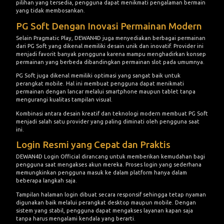
pilihan yang tersedia, pengguna dapat menikmati pengalaman bermain
yang tidak membosankan.
PG Soft Dengan Inovasi Permainan Modern
Selain Pragmatic Play, DEWAN4D juga menyediakan berbagai permainan
dari PG Soft yang dikenal memiliki desain unik dan inovatif. Provider ini
menjadi favorit banyak pengguna karena mampu menghadirkan konsep
permainan yang berbeda dibandingkan permainan slot pada umumnya.
PG Soft juga dikenal memiliki optimasi yang sangat baik untuk
perangkat mobile. Hal ini membuat pengguna dapat menikmati
permainan dengan lancar melalui smartphone maupun tablet tanpa
mengurangi kualitas tampilan visual.
Kombinasi antara desain kreatif dan teknologi modern membuat PG Soft
menjadi salah satu provider yang paling diminati oleh pengguna saat
ini.
Login Resmi yang Cepat dan Praktis
DEWAN4D Login Official dirancang untuk memberikan kemudahan bagi
pengguna saat mengakses akun mereka. Proses login yang sederhana
memungkinkan pengguna masuk ke dalam platform hanya dalam
beberapa langkah saja.
Tampilan halaman login dibuat secara responsif sehingga tetap nyaman
digunakan baik melalui perangkat desktop maupun mobile. Dengan
sistem yang stabil, pengguna dapat mengakses layanan kapan saja
tanpa harus mengalami kendala yang berarti.