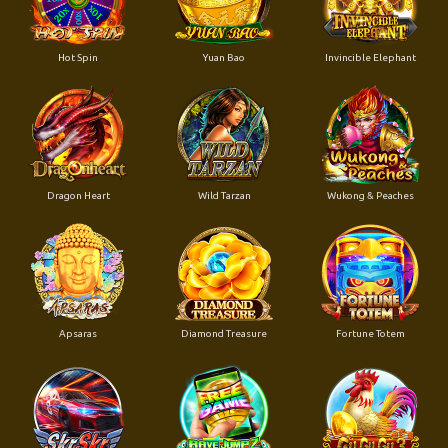
Hot Spin
Yuan Bao
Invincible Elephant
Dragon Heart
Wild Tarzan
Wukong & Peaches
Apsaras
Diamond Treasure
Fortune Totem