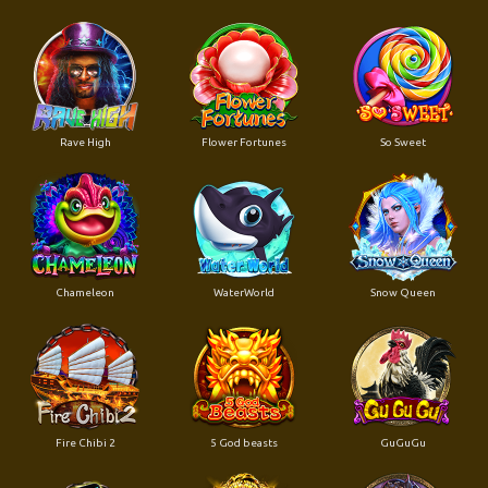
Rave High
Flower Fortunes
So Sweet
Chameleon
WaterWorld
Snow Queen
Fire Chibi 2
5 God beasts
GuGuGu