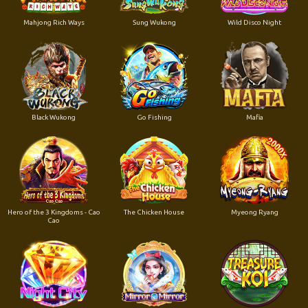
Mahjong Rich Ways
Sung Wukong
Wild Disco Night
Black Wukong
Go Fishing
Mafia
Hero of the 3 Kingdoms - Cao
The Chicken House
Myeong Ryang
Cao