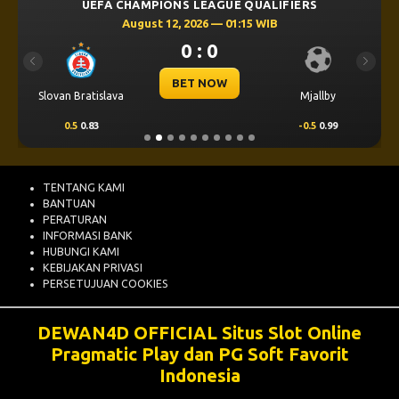
UEFA CHAMPIONS LEAGUE QUALIFIERS
August 12, 2026 — 01:15 WIB
0 : 0
Previous
Next
BET NOW
Slovan Bratislava
Mjallby
0.5
0.83
-0.5
0.99
TENTANG KAMI
BANTUAN
PERATURAN
INFORMASI BANK
HUBUNGI KAMI
KEBIJAKAN PRIVASI
PERSETUJUAN COOKIES
DEWAN4D OFFICIAL
Situs Slot Online
Pragmatic Play dan PG Soft Favorit
Indonesia