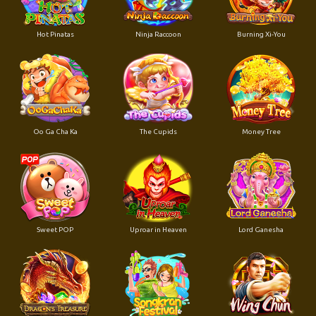
Hot Pinatas
Ninja Raccoon
Burning Xi-You
Oo Ga Cha Ka
The Cupids
Money Tree
Sweet POP
Uproar in Heaven
Lord Ganesha