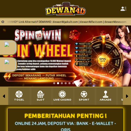
tif DEWAN4D : dewan4dyakult.com | dewan4dfast.com | dewan4devo.com
Selamat Datan
TOGEL
SLOT
LIVE CASINO
SPORT
ARCADE
SABU
PEMBERITAHUAN PENTING !
ONLINE 24 JAM, DEPOSIT VIA : BANK - E-WALLET -
QRIS