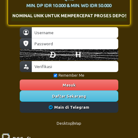
MIN. DP IDR 10.000 & MIN. WD IDR 50.000
NIK UNTUK MEMPERCEPAT PROSES DEPOSIT
Remember Me
Masuk
Daftar Sekarang
Main di Telegram
Desktop
Wap