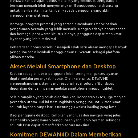
menawarkan beragam bonus menarik yang membuat pengalaman
bermain menjadi lebih menyenangkan. Bonus-bonus ini dirancang
untuk memberikan nilai tambah kepada pengguna yang aktif
menggunakan platform.
Berbagai program promosi yang tersedia membantu menciptakan
pengalaman bermain yang lebih menarik. Dengan adanya bonus harian
dan berbagai penawaran khusus lainnya, pengguna dapat menikmati
layanan yang lebih maksimal.
Keberadaan bonus tersebut menjadi salah satu alasan mengapa banyak
pengguna terus kembali menggunakan DEWAN4D sebagai platform
pilihan mereka.
Akses Melalui Smartphone dan Desktop
Saat ini sebagian besar pengguna lebih sering mengakses layanan
digital melalui perangkat mobile. Oleh karena itu, DEWAN4D
mengembangkan sistem yang responsif agar seluruh fitur dapat
digunakan dengan nyaman melalui smartphone maupun tablet.
Selain tampilan yang telah dioptimalkan, kecepatan akses juga menjadi
perhatian utama. Hal ini memungkinkan pengguna untuk menikmati
seluruh layanan tanpa harus menunggu waktu loading yang lama.
Bagi pengguna desktop, tampilan yang luas dan navigasi yang jelas
memberikan pengalaman penggunaan yang lebih nyaman sehingga
seluruh fitur dapat dimanfaatkan secara maksimal.
Komitmen DEWAN4D Dalam Memberikan