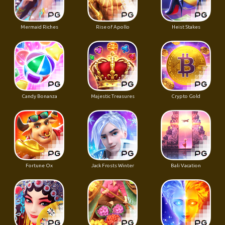
Mermaid Riches
Rise of Apollo
Heist Stakes
Candy Bonanza
Majestic Treasures
Crypto Gold
Fortune Ox
Jack Frosts Winter
Bali Vacation