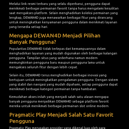
Melalui link resmi terbaru yang selalu diperbarui, pengguna dapat
menikmati berbagai permainan favorit tanpa harus mengalami kesulitan
saat mengakses platform. Selain menghadirkan koleksi permainan yang
lengkap, DEWAN4D juga menawarkan berbagai fitur yang dirancang
untuk meningkatkan kenyamanan pengguna dalam menikmati layanan
yang tersedia setiap hari.
Mengapa DEWAN4D Menjadi Pilihan
Banyak Pengguna?
Popularitas DEWAN4D tidak terlepas dari kemampuannya dalam
menghadirkan layanan yang mudah digunakan oleh berbagai kalangan
pengguna. Tampilan situs yang sederhana namun modern
memungkinkan pengguna baru maupun pengguna lama untuk
mengakses seluruh fitur dengan lebih cepat.
Selain itu, DEWAN4D terus menghadirkan berbagai inovasi yang
bertujuan untuk meningkatkan pengalaman pengguna. Dengan sistem
yang stabil dan navigasi yang mudah dipahami, setiap pengguna dapat
menikmati berbagai kategori permainan tanpa hambatan.
Kemudahan akses inilah yang menjadi salah satu alasan mengapa
banyak pengguna menjadikan DEWAN4D sebagai platform favorit
mereka untuk menikmati berbagai permainan slot online modern.
Pragmatic Play Menjadi Salah Satu Favorit
Pengguna
Pragmatic Play merupakan provider yang dikenal luas oleh para