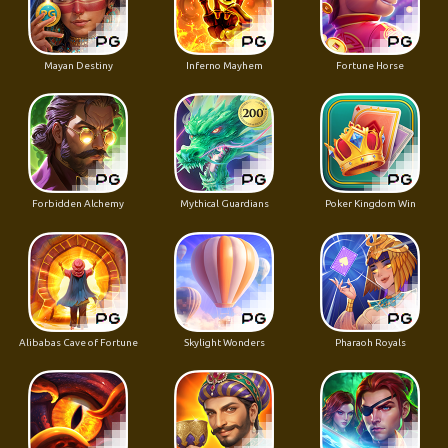
Mayan Destiny
Inferno Mayhem
Fortune Horse
Forbidden Alchemy
Mythical Guardians
Poker Kingdom Win
Alibabas Cave of Fortune
Skylight Wonders
Pharaoh Royals