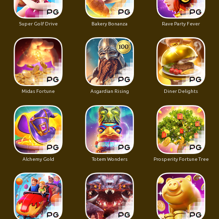
Super Golf Drive
Bakery Bonanza
Rave Party Fever
Midas Fortune
Asgardian Rising
Diner Delights
Alchemy Gold
Totem Wonders
Prosperity Fortune Tree