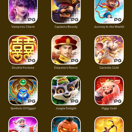
Vampires Charm
Captains Bounty
Journey to the Wealth
Double Fortune
Emperors Favour
Ganesha Gold
Symbols Of Egypt
Jungle Delight
Piggy Gold