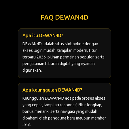
FAQ DEWAN4D
Apa itu DEWAN4D?
DEWAN4D adalah situs slot online dengan
akses login mudah, tampilan modern, fitur
terbaru 2026, pilihan permainan populer, serta
pengalaman hiburan digital yang nyaman
digunakan.
Apa keunggulan DEWAN4D?
Keunggulan DEWAN4D ada pada proses akses
yang cepat, tampilan responsif, fitur lengkap,
bonus menarik, serta navigasi yang mudah
dipahami oleh pengguna baru maupun member
aktif.