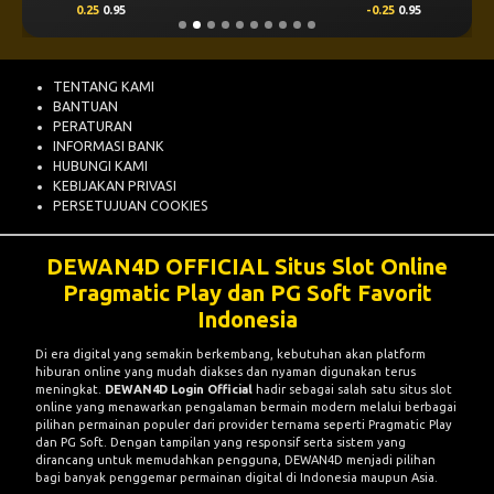
0.25
0.95
-0.25
0.95
TENTANG KAMI
BANTUAN
PERATURAN
INFORMASI BANK
HUBUNGI KAMI
KEBIJAKAN PRIVASI
PERSETUJUAN COOKIES
DEWAN4D OFFICIAL
Situs Slot Online
Pragmatic Play dan PG Soft Favorit
Indonesia
Di era digital yang semakin berkembang, kebutuhan akan platform
hiburan online yang mudah diakses dan nyaman digunakan terus
meningkat.
DEWAN4D Login Official
hadir sebagai salah satu situs slot
online yang menawarkan pengalaman bermain modern melalui berbagai
pilihan permainan populer dari provider ternama seperti Pragmatic Play
dan PG Soft. Dengan tampilan yang responsif serta sistem yang
dirancang untuk memudahkan pengguna, DEWAN4D menjadi pilihan
bagi banyak penggemar permainan digital di Indonesia maupun Asia.