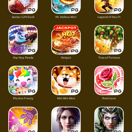
Santas Gift Rush
Mr. Hallow-Win!
Legend of Hou Yi
Hip Hop Panda
Hotpot
Tree of Fortune
Plushie Frenzy
Win Win Won
Reel Love