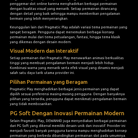
penggemar slot online karena menghadirkan berbagai permainan
dengan kualitas visual yang menarik. Setiap permainan dirancang
dengan detail yang baik sehingga mampu memberikan pengalaman
bermain yang lebih menyenangkan.
Keunggulan lain dari Pragmatic Play adalah variasi tema permainan yang
sangat beragam. Pengguna dapat menemukan berbagai konsep
permainan mulai dari tema petualangan, fantasi, hingga tema klasik
yang dikemas dengan desain modern.
Visual Modern dan Interaktif
Setiap permainan dari Pragmatic Play menawarkan animasi berkualitas
tinggi yang membuat pengalaman bermain menjadi lebih hidup.
Kombinasi warna yang menarik serta efek visual yang dinamis menjadi
salah satu daya tarik utama provider ini.
Pilihan Permainan yang Beragam
Pragmatic Play menghadirkan berbagai jenis permainan yang dapat
dipilih sesuai preferensi masing-masing pengguna. Dengan banyaknya
pilihan yang tersedia, pengguna dapat menikmati pengalaman bermain
yang tidak membosankan.
PG Soft Dengan Inovasi Permainan Modern
Selain Pragmatic Play, DEWAN4D juga menyediakan berbagai permainan
dari PG Soft yang dikenal memiliki desain unik dan inovatif. Provider ini
menjadi favorit banyak pengguna karena mampu menghadirkan konsep
permainan yang berbeda dibandingkan permainan slot pada umumnya.