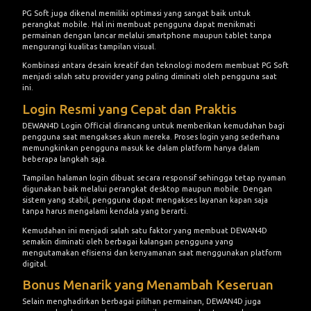
PG Soft juga dikenal memiliki optimasi yang sangat baik untuk
perangkat mobile. Hal ini membuat pengguna dapat menikmati
permainan dengan lancar melalui smartphone maupun tablet tanpa
mengurangi kualitas tampilan visual.
Kombinasi antara desain kreatif dan teknologi modern membuat PG Soft
menjadi salah satu provider yang paling diminati oleh pengguna saat
ini.
Login Resmi yang Cepat dan Praktis
DEWAN4D Login Official dirancang untuk memberikan kemudahan bagi
pengguna saat mengakses akun mereka. Proses login yang sederhana
memungkinkan pengguna masuk ke dalam platform hanya dalam
beberapa langkah saja.
Tampilan halaman login dibuat secara responsif sehingga tetap nyaman
digunakan baik melalui perangkat desktop maupun mobile. Dengan
sistem yang stabil, pengguna dapat mengakses layanan kapan saja
tanpa harus mengalami kendala yang berarti.
Kemudahan ini menjadi salah satu faktor yang membuat DEWAN4D
semakin diminati oleh berbagai kalangan pengguna yang
mengutamakan efisiensi dan kenyamanan saat menggunakan platform
digital.
Bonus Menarik yang Menambah Keseruan
Selain menghadirkan berbagai pilihan permainan, DEWAN4D juga