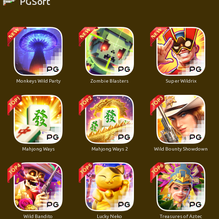
PGSoft
Monkeys Wild Party
Zombie Blasters
Super Wildrix
Mahjong Ways
Mahjong Ways 2
Wild Bounty Showdown
Wild Bandito
Lucky Neko
Treasures of Aztec